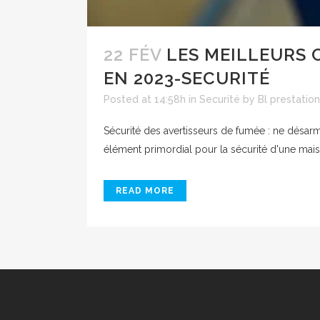
22 FÉV
LES MEILLEURS 
EN 2023-SECURITÉ
Posted at 14:58h
in
Securité
by
Bl prestatio
Sécurité des avertisseurs de fumée : ne désar
élément primordial pour la sécurité d'une mais
READ MORE